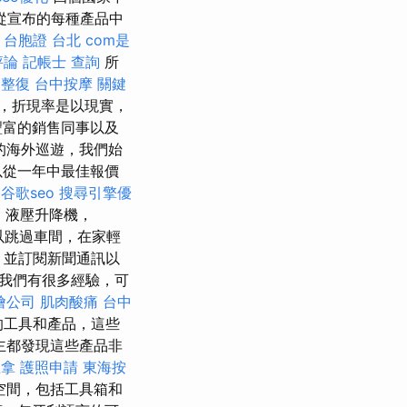
從宣布的每種產品中
台胞證 台北
com是
評論
記帳士 查詢
所
 整復
台中按摩
關鍵
，折現率是以現實，
豐富的銷售同事以及
的海外巡遊，我們始
以從一年中最佳報價
谷歌seo
搜尋引擎優
，液壓升降機，
以跳過車間，在家輕
，並訂閱新聞通訊以
我們有很多經驗，可
燴公司
肌肉酸痛
台中
的工具和產品，這些
主都發現這些產品非
推拿
護照申請
東海按
空間，包括工具箱和