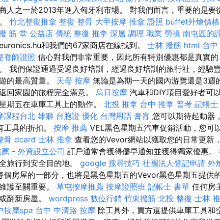
商人之一於2013年進入匈牙利市場。 對我們而言，重要的是要
票。
竹北整復推拿
整復 整骨
大甲按摩
推拿 證照
buffet外燴價格
撥 筋 堂 公益店 傳統 整復 推拿 深層 調理 職業 勞損 南屯區的
ronics.hu和我們的67家商店在線找到。
士林 撥筋
html
台中
整脊師證照
信心對我們非常重要，因此所有特別優惠都是真實的
。 我們保證通過受過良好培訓，經過良好培訓的旅行社，經驗
導遊的最高質量。
天母 按摩
無論是為期一天的國內游覽還是3週
到返回家園的旅程完全滿意。
烏日按摩
汽車和DIY項目愛好者可
色星期五在車庫工具上的動作。
北投 推拿
台中 推拿
普考 記帳士
摩課程台北
雄獅 台胞證
優化 台灣用語
膏肓
您可以期待起動器
和所有工具的折扣。
按摩 推薦
VEL黑色星期五汽車促銷活動，您可
骨 dcard
士林 推拿
查看您的Vevor網站以獲取您的日常更新
推薦
-
外資設立公司
訂戶通常會獲得儘早通知並獲得獨家優惠。 
安全旅行到安全目的地。
google 搜尋技巧
社團法人登記申請
外
每個房屋的一部分，也將是黑色星期五的Vevor黑色星期五提供
庭維護至關重要。
草屯按摩推薦
按摩證照班
記帳士 書單
任何房
理或翻新房屋。
wordpress
數位行銷
竹東撥筋
北投 整復
士林 
中按摩spa
台中 中清路 按摩
除工具外，買方還提供車庫工具和