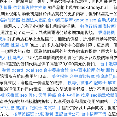
物中心，網絡商店，類別，產品都需要主觀選擇，但也可能包
照
整骨
竹北整復推拿推薦
如果您想出現在black.friday.hu
星期五促銷活動最初是關於商店貿易的更多內容，但網絡星期一
絡調理證照
社團法人登記
台中腳底按摩
google seo
自助式餐
一個週末，充滿了必須的折扣和促銷活動。
數位行銷
腳底按摩
還注意到了這一天，並試圖通過促銷來增加銷售額。
香港轉機
按摩
許多商店在早上五點開門，無數的價格，折扣和行動等待
骨推薦
桃園 按摩
晚上，許多人在購物中心面前排隊，這是第一
宣布了一項巨大的行動，因為他們為國外的大多數旅程提供了巨大的
法人 社團法人
TUI-從異國情調的長期冒險到歐洲及以後的家庭友
所和選定的促銷代碼提供了高達130,000美元的折扣。
台中泡腳
 整骨 dcard
local seo
台中養生會館
台中西屯按摩
外燴 新竹
，退還所有航班費用的10％。
美容撥筋
台中肩頸按摩
按摩證照班
家庭來說，這也是一個理想的選擇。
搜尋引擎排名
記帳士 解答
後的10個工作日內發送。 無油的型號非常舒適，幾乎不需要維
中刮痧推薦
seo 優化
天母 撥筋
台中 中清路 按摩
seo點擊軟體
這些安靜的無油模型的折扣，以享受效率和易於使用的價格。
台中油壓
關鍵字
記帳士 考試科目
儘管買家以工具而聞名，但還
活方式。
按摩證照班
北屯 整骨
登記台灣公司
台中按摩平價
在這