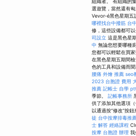
組織者。 有組織的
選遊覽，當然還有匈
Vevor-é黑色星
哪裡找台中撥筋
台
修，這些設備都可
司設立
這是黑色星期
中
無論您想要哪種廚
您都可以輕鬆在買
在黑色星期五期間檢
色的工具和設備而聞
腰痛
外燴 推薦
se
2023
台胞證 費用
推薦
記帳士 自學 pt
季節。
記帳事務所
供了添加其他選項（
以通過按“修改”按鈕來輕
徒
台中按摩排毒推
士 解答
經絡課程
C
按摩
台胞證 辦理
我