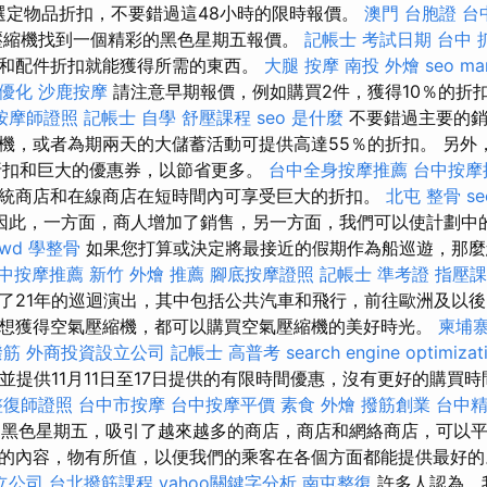
的選定物品折扣，不要錯過這48小時的限時報價。
澳門 台胞證
台
壓縮機找到一個精彩的黑色星期五報價。
記帳士 考試日期
台中 
和配件折扣就能獲得所需的東西。
大腿 按摩
南投 外燴
seo ma
o優化
沙鹿按摩
請注意早期報價，例如購買2件，獲得10％的折扣
按摩師證照
記帳士 自學
舒壓課程
seo 是什麼
不要錯過主要的銷
機，或者為期兩天的大儲蓄活動可提供高達55％的折扣。 另外，1
折扣和巨大的優惠券，以節省更多。
台中全身按摩推薦
台中按摩
統商店和在線商店在短時間內可享受巨大的折扣。
北屯 整骨
s
因此，一方面，商人增加了銷售，另一方面，我們可以使計劃中
rwd
學整骨
如果您打算或決定將最接近的假期作為船巡遊，那麼
中按摩推薦
新竹 外燴 推薦
腳底按摩證照
記帳士 準考證
指壓課
了21年的巡迴演出，其中包括公共汽車和飛行，前往歐洲及以後
想獲得空氣壓縮機，都可以購買空氣壓縮機的美好時光。
柬埔
撥筋
外商投資設立公司
記帳士 高普考
search engine optimizat
並提供11月11日至17日提供的有限時間優惠，沒有更好的購買
整復師證照
台中市按摩
台中按摩平價
素食 外燴
撥筋創業
台中
為黑色星期五，吸引了越來越多的商店，商店和網絡商店，可以平
的內容，物有所值，以便我們的乘客在各個方面都能提供最好
立公司
台北撥筋課程
yahoo關鍵字分析
南屯整復
許多人認為，