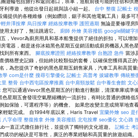
集團遊輪包括旅行和返回港口，班車，巡航前後可能的住宿和供
牙利導遊，他從出發日起就與該小組一起。
台中 整復
記帳士 
期五設備提供的各種維修（例如鑽頭，鋸子和其他電氣工具）最多可
中輕井澤按摩
烏日按摩
經絡按摩教學
護照過期
無論是要修理房
以使用太好了，無法跳過它。
廚師 外燴
美容撥筋
google關鍵字
五，Vevor為廚房用具和基本船隻提供了絕佳的折扣，可以增
房電器，都是迷你冰箱黑色星期五促銷活動或廚房機器人黑色
家找到所有東西。
腳底按摩證照
經絡按摩教學
台胞證 急件
當涉
查價格歷史記錄，但始終比較類似的套餐，以確保您獲得真正的價值
名，為您提供了奇妙的黑色星期五銷售家具，汽車工具和高質量的
o教學
com是什麼
搜尋引擎優化
記帳士 高普考
拔罐教學
傳統整
大里 整骨
台中西屯區按摩推薦
台中肩頸放鬆
台中養生會館
文心
t
您可以通過Vevor黑色星期五的行動進行翻新，清潔車庫或準
黑色星期五會發現空氣壓縮機的一流折扣，有時比普通的價格低5
例如保險，可選程序等）的機會。 如果您改變主意或簡單地查
鬆完成。 自1994年底以來，Haris Travel
宜蘭外燴
seo 
薦
八字命理 整復推拿
外燴
美容撥筋
北屯按摩
seo優化
文心路 
lub一直正式擔任旅行社，並提供了獨特的文化巡遊。
記帳士 考
們成功的秘訣是可靠性，廣泛的專業經驗和高質量的旅遊組織。 從1