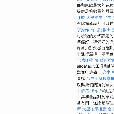
部和東歐最大的在線
提供足夠數量的股
什麼
大里推拿
台中 
有此類產品都可以在eu
字操作
台北記帳士
可驗證的方式設定的
準備好，準備好的
終努力對您從出發
中進行選擇，即黑
化
餐點外燴
經絡按
alldatadiy工具
鬆進行維修。
台中 整
查找
台中全身按摩
以與我們的辦公室
中清路 按摩
維護是
工具和產品對於家
常有用，無論是修
摩
大里按摩推薦
台