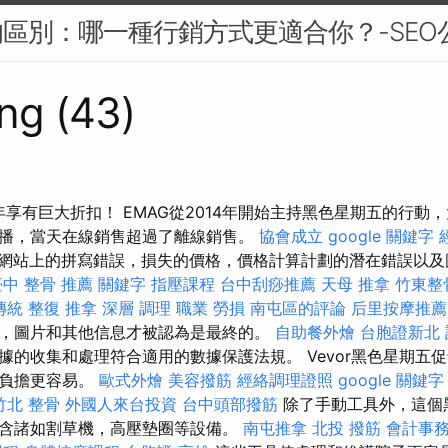
M的區別：哪一種行銷方式更適合你？-SEO
ng (43)
年享有巨大折扣！ EMAG從2014年開始主持黑色星期五的行動
播，當天在線銷售超過了離線銷售。
協會成立
google 關鍵字
網站上的拼寫錯誤，損失的價格，價格計算計劃的潛在錯誤以及
臺中 整骨 推薦
關鍵字
指壓課程
台中刮痧推薦
天母 推拿
竹東整
 傳統 整復 推拿 深層 調理 職業 勞損 南屯區的評論
后里按摩推薦
，圖片和其他信息才被認為是最終的。
自助餐外燴
台胞證新北
據的收集和處理符合適用的數據保護法規。 Vevor黑色星期五
動負擔更容易。
歐式外燴
美容撥筋
經絡調理證照
google 關鍵字
竹北 整骨
外國人來台投資
台中頭部撥筋
除了手動工具外，這個
含諸如割草機，高壓墊圈等設備。
南屯推拿
北投 撥筋
會計事