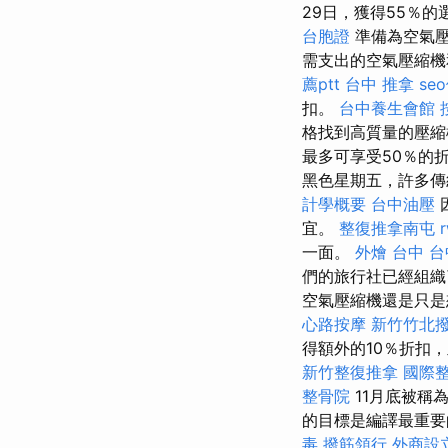
29日，獲得55％
台胞證
準備為空氣
需支出的空氣壓縮機
薦ptt
台中 推拿
se
扣。
台中養生會館
格找到高質量的壓縮
最多可享受50％的
黑色星期五，許多傳
計學概要
台中油壓
宜。
整復推拿南屯
一面。
外燴 台中
台
們的旅行社已經組織
空氣壓縮機還是只是
心路按摩
新竹竹北
得額外的10％折扣，
新竹整復推拿
國際
整骨院
11月底被稱
的目標是編譯最重要
毒
撥筋領行
外商設