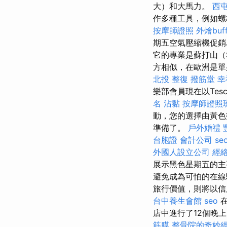
大）和大馬力。
西
作多種工具，例如
按摩師證照
外燴buff
期五空氣壓縮機促銷
它的專業是蘇打山（S
方相似，在歐洲是單
北投 整復
撥筋堂 幸
樂部會員現在以Tes
名
沾黏
按摩師證照
動，您的選擇由黃色指
準備了。
戶外婚禮
台胞證
會計公司
se
外國人設立公司
經
展示黑色星期五的主
避免成為可怕的在
旅行價值，則將以信
台中養生會館
seo
在
店中進行了12個晚
筋膜
整骨院的奇妙