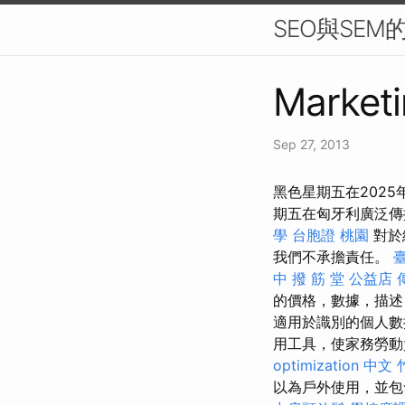
SEO與SE
Marketi
Sep 27, 2013
黑色星期五在2025
期五在匈牙利廣泛傳
學
台胞證 桃園
對於
我們不承擔責任。
中 撥 筋 堂 公益店
的價格，數據，描述
適用於識別的個人數
用工具，使家務勞
optimization 中文
以為戶外使用，並包