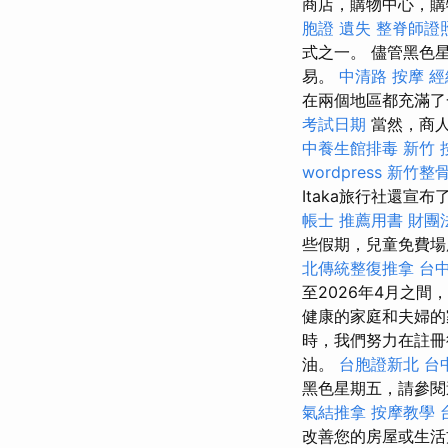
商店，購物中心，購
胞證 遺失
整脊師證
式之一。 儘管黑色
易。
中清路 按摩
經
在兩個地區都充滿了
考試日期
當然，商人
中養生館排毒
新竹 
wordpress
新竹整
Itaka旅行社還
帳士 推薦用書
財團
些假期，兒童免費場
北傳統整復推拿
台中
至2026年4月之間
健康的家庭和夫婦的
時，我們努力在註冊
油。
台胞證新北
台
黑色星期五，請參閱
氣結推拿
按摩教學
改善您的房屋或生