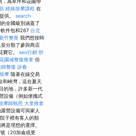
易，為草坪和花園帶
筋
經絡按摩課程
在
費提供。
search
的全國級別涵蓋了
D軟件包和287
台北
新竹整骨
我們想按時
集並分類了參與商店
來花費它。
seo行銷
舒
花園城整復推拿
但
老師整復 詠春
按摩
隨著在線交易
歐和峽灣，這在夏天
目的地，許多新一代
營設備（例如便攜式
按摩師執照
大里推拿
露營設備可與家人
院子裡有客人的類
機將是理想的選擇。
號（20加侖或更