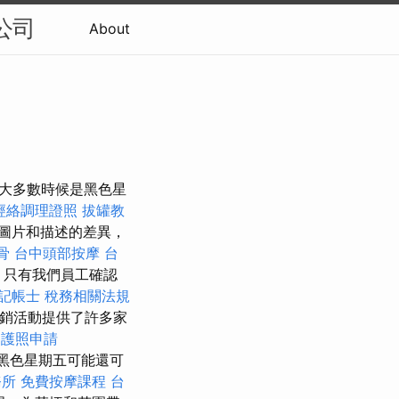
公司
About
，大多數時候是黑色星
經絡調理證照
拔罐教
圖片和描述的差異，
骨
台中頭部按摩
台
只有我們員工確認
記帳士 稅務相關法規
促銷活動提供了許多家
護照申請
黑色星期五可能還可
務所
免費按摩課程
台