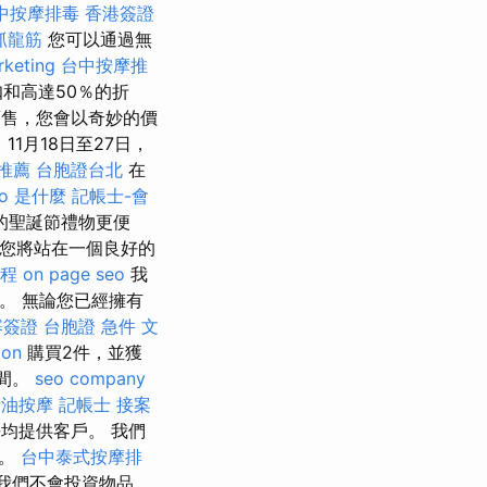
中按摩排毒
香港簽證
抓龍筋
您可以通過無
rketing
台中按摩推
和高達50％的折
售，您會以奇妙的價
1月18日至27日，
推薦
台胞證台北
在
eo 是什麼
記帳士-會
的聖誕節禮物更便
您將站在一個良好的
程
on page seo
我
。 無論您已經擁有
寨簽證
台胞證 急件
文
ion
購買2件，並獲
時間。
seo company
精油按摩
記帳士 接案
均提供客戶。 我們
的。
台中泰式按摩排
我們不會投資物品，