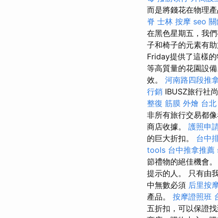
而是將錢花在物理產
脊
士林 按摩
seo 
在黑色星期五，我們
子和椅子的元素有助
Friday提供了這樣
等高質量的花園設
效。
河南路四段推
行銷
IBUSZ旅行
整復 筋膜
外燴 台北
非所有旅行交易都像
商店收據。
護照申
的巨大折扣。
台中
tools
台中推拿推薦
節禮物的絕佳機會
提示的人。 只有由我
中無數必須
后里按
產品。
按摩證照班
五折扣，可以保證