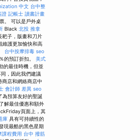
mization 中文
台中整
簽證
記帳士 讀書計畫
票。 可以是戶外桌
所
Black
北投 推拿
延長耙子，版畫和刀片
觀維護更加愉快和高
。
台中按摩排毒
seo
0％的預訂折扣。
美式
動的最佳時機，但並
不同，因此我們建議
待商店和網絡商店中
士 會計師 差異
seo
了為預算友好的聖誕
了解最佳優惠和額外
Friday頁面上，其
題庫
具有可持續性的
發現最酷的黑色星期
摩課程費用
台中 撥筋