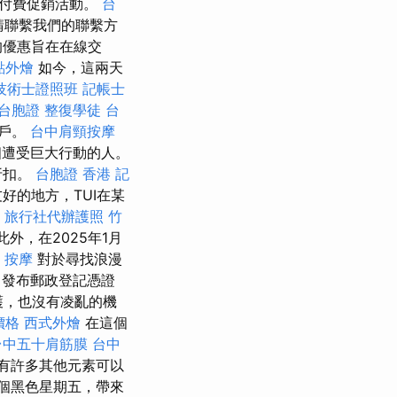
含付費促銷活動。
台
上，請聯繫我們的聯繫方
的優惠旨在在線交
點外燴
如今，這兩天
技術士證照班
記帳士
 台胞證
整復學徒
台
客戶。
台中肩頸按摩
個遭受巨大行動的人。
折扣。
台胞證 香港
記
好的地方，TUI在某
旅行社代辦護照
竹
此外，在2025年1月
按摩
對於尋找浪漫
發布郵政登記憑證
護，也沒有凌亂的機
價格
西式外燴
在這個
台中五十肩筋膜
台中
有許多其他元素可以
個黑色星期五，帶來