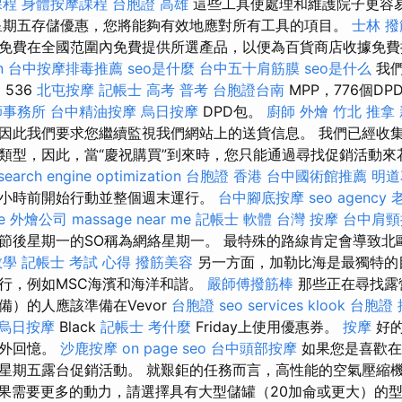
課程
身體按摩課程
台胞證 高雄
這些工具使處理和維護院子更容
星期五存儲優惠，您將能夠有效地應對所有工具的項目。
士林 撥
免費在全國范圍內免費提供所選產品，以便為百貨商店收據免
n
台中按摩排毒推薦
seo是什麼
台中五十肩筋膜
seo是什么
我們
，536
北屯按摩
記帳士 高考 普考
台胞證台南
MPP，776個DP
師事務所
台中精油按摩
烏日按摩
DPD包。
廚師 外燴
竹北 推拿
因此我們要求您繼續監視我們網站上的送貨信息。 我們已經收
類型，因此，當“慶祝購買”到來時，您只能通過尋找促銷活動
search engine optimization
台胞證 香港
台中國術館推薦
明道
小時前開始行動並整個週末運行。
台中腳底按摩
seo agency
e
外燴公司
massage near me
記帳士 軟體
台灣 按摩
台中肩頸
節後星期一的SO稱為網絡星期一。 最特殊的路線肯定會導致北
教學
記帳士 考試 心得
撥筋美容
另一方面，加勒比海是最獨特的
行，例如MSC海濱和海洋和諧。
嚴師傅撥筋棒
那些正在尋找露
備）的人應該準備在Vevor
台胞證
seo services
klook 台胞證
烏日按摩
Black
記帳士 考什麼
Friday上使用優惠券。
按摩
好的
戶外回憶。
沙鹿按摩
on page seo
台中頭部按摩
如果您是喜歡在
星期五露台促銷活動。 就艱鉅的任務而言，高性能的空氣壓縮
果需要更多的動力，請選擇具有大型儲罐（20加侖或更大）的型