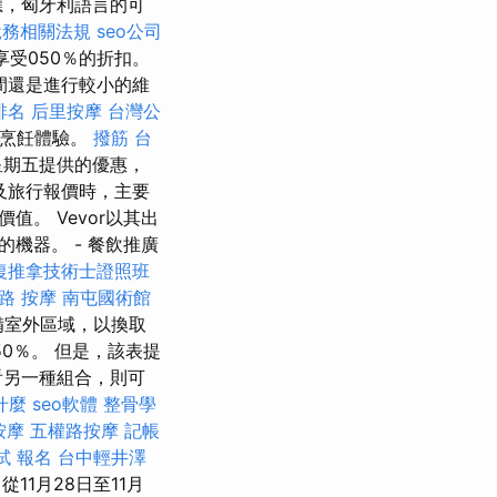
應，匈牙利語言的可
稅務相關法規
seo公司
享受050％的折扣。
間還是進行較小的維
排名
后里按摩
台灣公
加烹飪體驗。
撥筋 台
星期五提供的優惠，
及旅行報價時，主要
。 Vevor以其出
機器。 - 餐飲推廣
復推拿技術士證照班
路 按摩
南屯國術館
備室外區域，以換取
0％。 但是，該表提
看另一種組合，則可
是什麼
seo軟體
整骨學
按摩
五權路按摩
記帳
試 報名
台中輕井澤
1月28日至11月