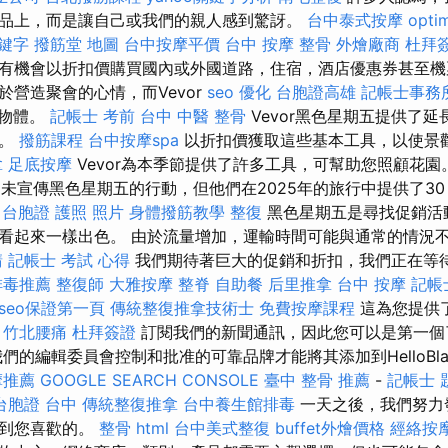
品上，而是讓自己或我們的親人感到驚訝。
台中泰式按摩
opti
關鍵字
撥筋堂 地圖
台中按摩平價
台中 按摩 整骨
外燴廠商
杜拜
有機會以折扣價購買國內或外國道路，住宿，酒店優惠券甚至機
於營造聚會的心情，而Vevor
seo 優化
台胞證高雄
記帳士事務
的物體。
記帳士 考前
台中 中醫 整骨
Vevor黑色星期五提供了
備。
撥筋課程
台中按摩spa
以折扣價獲取這些基本工具，以使景
拿
足底按摩
Vevor為本季節提供了許多工具，可幫助您照顧花園
社尚未宣傳黑色星期五的行動，但他們在2025年的旅行中提供了3
台胞證 護照 照片
身體撥筋教學
整復
黑色星期五是尋找促銷活
看起來一樣出色。 由於流量增加，運輸時間可能與通常的情況
請
記帳士 考試 心得
我們期待著巨大的促銷和折扣，我們正在等
排毒推薦
整復師
大雅按摩
整脊
自助餐
后里推拿
台中 按摩
記帳
seo保證第一頁
傳統整復推拿技術士
免費按摩課程
這為您提供
。
竹北腰痛
杜拜簽證
訂閱我們的新聞通訊，因此您可以是第一個
們的編輯委員會控制和批准的可靠品牌才能將其添加到HelloBlack
摩推薦
GOOGLE SEARCH CONSOLE
臺中 整骨 推薦
-
記帳士 
台胞證 台中
傳統整復推拿
台中養生館排毒
一天之後，我們努力
找到您喜歡的。
整骨
html
台中美式整復
buffet外燴價格
經絡按