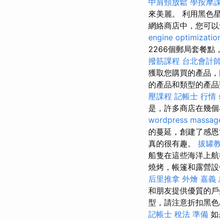
中肩頸放鬆
學按摩
來美麗。 利用黑色
網絡商店中，您可以
engine optimizatio
2266個郵局套餐點
撥筋課程
台北會計
獲取您購買的產品，
的產品和類型的產品
壓課程
記帳士 行情
是，許多商店在幾個
wordpress
massag
的蔓延，創建了感恩
真的很有趣。
拔罐
船隻在這些海洋上航
燒烤，帳篷和露營設
后里推拿
外燴 嘉義
和朋友提供優質的
型，請注意折扣黑色
記帳士 稅法 準備
如