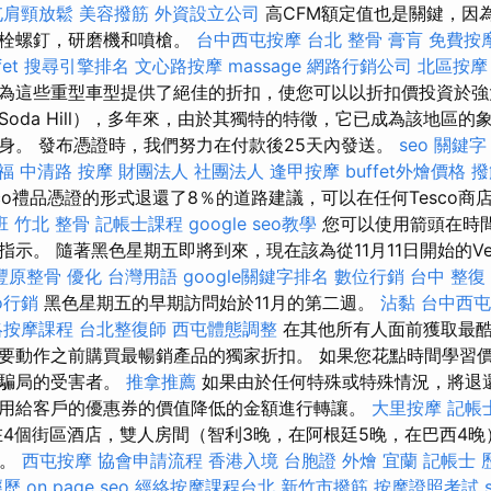
屯肩頸放鬆
美容撥筋
外資設立公司
高CFM額定值也是關鍵，因
螺栓螺釘，研磨機和噴槍。
台中西屯按摩
台北 整骨
膏肓
免費按
et
搜尋引擎排名
文心路按摩
massage
網路行銷公司
北區按摩
為這些重型車型提供了絕佳的折扣，使您可以以折扣價投資於強
oda Hill），多年來，由於其獨特的特徵，它已成為該地區
身。 發布憑證時，我們努力在付款後25天內發送。
seo 關鍵字
福
中清路 按摩
財團法人 社團法人
逢甲按摩
buffet外燴價格
撥
co禮品憑證的形式退還了8％的道路建議，可以在任何Tesco商
班
竹北 整骨
記帳士課程
google seo教學
您可以使用箭頭在時
示。 隨著黑色星期五即將到來，現在該為從11月11日開始的Ve
豐原整骨
優化 台灣用語
google關鍵字排名
數位行銷
台中 整復
o行銷
黑色星期五的早期訪問始於11月的第二週。
沾黏
台中西屯
絡按摩課程
台北整復師
西屯體態調整
在其他所有人面前獲取最酷
要動作之前購買最暢銷產品的獨家折扣。 如果您花點時間學習
線騙局的受害者。
推拿推薦
如果由於任何特殊或特殊情況，將退還
用給客戶的優惠券的價值降低的金額進行轉讓。
大里按摩
記帳
4個街區酒店，雙人房間（智利3晚，在阿根廷5晚，在巴西4晚
上。
西屯按摩
協會申請流程
香港入境 台胞證
外燴 宜蘭
記帳士 
經歷
on page seo
經絡按摩課程台北
新竹市撥筋
按摩證照考試