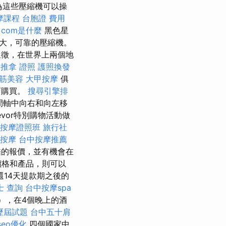
為這些壓縮機可以操
摩課程
台胞證 費用
com是什麼
黑色星
大，可靠的壓縮機。
的象徵，在世界上兩個地
推拿 證照
護照換發
筋美容
大甲按摩
俱
店購買。
搜尋引擎排
間軸中向右和向左移
vor特別購物活動做
按摩證照班
旅行社
按摩
台中按摩推薦
的報價，並有機會在
價格和產品，則可以
14天提款期之後的
士 查詢
台中按摩spa
），在4個晚上的酒
歷屆試題
台中五十肩
seo優化
四個國家中